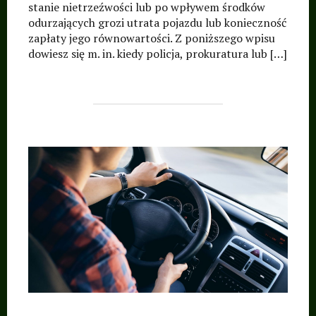
stanie nietrzeźwości lub po wpływem środków
Targówek, Wawer,
odurzających grozi utrata pojazdu lub konieczność
Białołęka, Rembertów,
zapłaty jego równowartości. Z poniższego wpisu
dowiesz się m. in. kiedy policja, prokuratura lub […]
Wesoła, mazowieckie