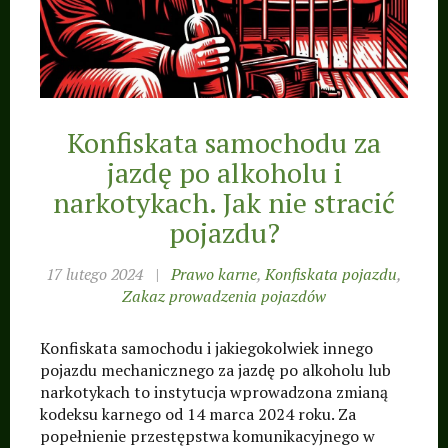
frankowe, pozew,
apelacja, tymczasowe
aresztowanie,
postępowania sądowe,
Konfiskata samochodu za
umowa, sporządzanie
jazdę po alkoholu i
umów, pożyczka,
narkotykach. Jak nie stracić
najem, dzierżawa,
pojazdu?
porady prawne ·
Warszawa, Śródmieście,
17 lutego 2024
|
Prawo karne
,
Konfiskata pojazdu
,
Ochota, Żoliborz, Wola,
Zakaz prowadzenia pojazdów
Mokotów, Bielany,
Konfiskata samochodu i jakiegokolwiek innego
Włochy, Ursus,
pojazdu mechanicznego za jazdę po alkoholu lub
Ursynów, Wilanów,
narkotykach to instytucja wprowadzona zmianą
Praga, Praga-Północ,
kodeksu karnego od 14 marca 2024 roku. Za
popełnienie przestępstwa komunikacyjnego w
Praga-Południe,