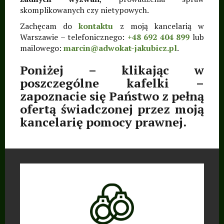
skomplikowanych czy nietypowych.
Targówek, Wawer,
Białołęka, Rembertów,
Zachęcam do
kontaktu
z moją kancelarią w
Warszawie – telefonicznego:
+48 692 404 899
lub
Wesoła, mazowieckie
mailowego:
marcin@adwokat-jakubicz.pl
.
Poniżej – klikając w
poszczególne kafelki –
zapoznacie się Państwo z pełną
ofertą świadczonej przez moją
kancelarię pomocy prawnej.