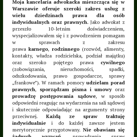
Moja kancelaria adwokacka mieszcząca się w
frankowe, pozew,
Warszawie oferuje szeroki zakres usług z
apelacja, tymczasowe
wielu dziedzinach prawa dla osób
indywidualnych oraz prawnych.
Jako adwokat z
aresztowanie,
przeszło 10-letnim doświadczeniem,
postępowania sądowe,
wyspecjalizowałem się i z powodzeniem pomagam
w sprawach z zakresu
umowa, sporządzanie
prawa
karnego
,
rodzinnego
(rozwód, alimenty,
umów, pożyczka,
kontakty, władza rodzicielska, podział majątku)
najem, dzierżawa,
oraz szeroko pojętego prawa
cywilnego
(zobowiązania, nieruchomości, spadki,
porady prawne ·
odszkodowania, prawo gospodarcze, sprawy
Warszawa, Śródmieście,
„frankowe”). W ramach pomocy
udzielam porad
Ochota, Żoliborz, Wola,
prawnych
,
sporządzam pisma
i umowy
oraz
prowadzę postępowania sądowe
, w sposób
Mokotów, Bielany,
odpowiedni reagując na wydarzenia na sali sądowej
Włochy, Ursus,
i skutecznie odpowiadając na argumenty strony
Ursynów, Wilanów,
przeciwnej.
Każdą ze spraw traktuję
indywidualnie
i do każdej zawsze jestem
Praga, Praga-Północ,
merytorycznie przygotowany.
Nie obawiam się
Praga-Południe,
żadnych wyzwań
, prowadzenia spraw