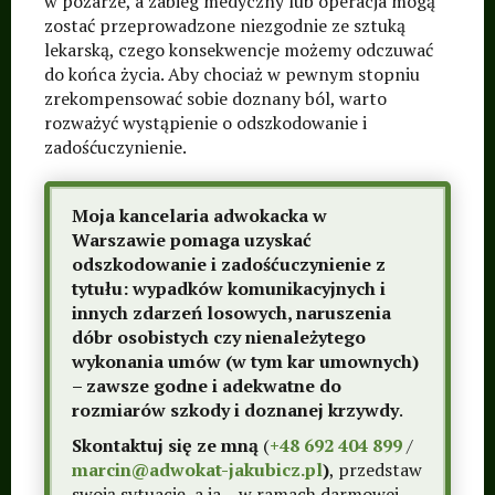
w pożarze, a zabieg medyczny lub operacja mogą
Targówek, Wawer,
zostać przeprowadzone niezgodnie ze sztuką
lekarską, czego konsekwencje możemy odczuwać
Białołęka, Rembertów,
do końca życia. Aby chociaż w pewnym stopniu
Wesoła, mazowieckie
zrekompensować sobie doznany ból, warto
rozważyć wystąpienie o odszkodowanie i
zadośćuczynienie.
Moja kancelaria adwokacka w
Warszawie pomaga uzyskać
odszkodowanie i zadośćuczynienie z
tytułu: wypadków komunikacyjnych i
innych zdarzeń losowych, naruszenia
dóbr osobistych czy nienależytego
wykonania umów (w tym kar umownych)
– zawsze g
odne i adekwatne do
rozmiarów szkody i doznanej krzywdy
.
Skontaktuj się ze mną
(
+48 692 404 899
/
marcin@adwokat-jakubicz.pl
)
, przedstaw
swoją sytuację, a ja – w ramach
darmowej