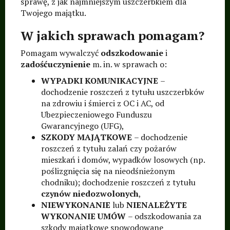
sprawę, z jak najmniejszym uszczerbkiem dla
Twojego majątku.
W jakich sprawach pomagam?
Pomagam wywalczyć
odszkodowanie
i
zadośćuczynienie
m. in. w sprawach o:
WYPADKI KOMUNIKACYJNE
–
dochodzenie roszczeń z tytułu uszczerbków
na zdrowiu i śmierci z OC i AC, od
Ubezpieczeniowego Funduszu
Gwarancyjnego (UFG),
SZKODY MAJĄTKOWE
– dochodzenie
roszczeń z tytułu zalań czy pożarów
mieszkań i domów, wypadków losowych (np.
poślizgnięcia się na nieodśnieżonym
chodniku); dochodzenie roszczeń z tytułu
czynów niedozwolonych
,
NIEWYKONANIE
lub
NIENALEŻYTE
WYKONANIE UMÓW
– odszkodowania za
szkody majątkowe spowodowane