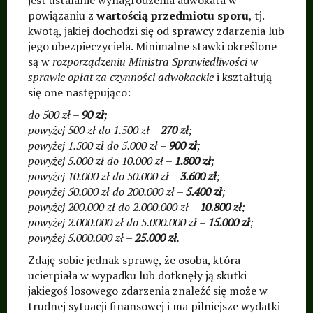
jest ustalanie wynagrodzenia adwokata w
powiązaniu z
wartością przedmiotu sporu
, tj.
kwotą, jakiej dochodzi się od sprawcy zdarzenia lub
jego ubezpieczyciela. Minimalne stawki określone
są w
rozporządzeniu Ministra Sprawiedliwości w
sprawie opłat za czynności adwokackie
i kształtują
się one następująco:
do 500 zł –
90 zł
;
powyżej 500 zł do 1.500 zł –
270 zł
;
powyżej 1.500 zł do 5.000 zł –
900 zł
;
powyżej 5.000 zł do 10.000 zł –
1.800 zł
;
powyżej 10.000 zł do 50.000 zł –
3.600 zł
;
powyżej 50.000 zł do 200.000 zł –
5.400 zł
;
powyżej 200.000 zł do 2.000.000 zł –
10.800 zł
;
powyżej 2.000.000 zł do 5.000.000 zł –
15.000 zł
;
powyżej 5.000.000 zł –
25.000 zł
.
Zdaję sobie jednak sprawę, że osoba, która
ucierpiała w wypadku lub dotknęły ją skutki
jakiegoś losowego zdarzenia znaleźć się może w
trudnej sytuacji finansowej i ma pilniejsze wydatki