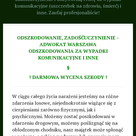
komunikacyjne (uszczerbek na zdrowiu, śmierć) i
frankowe, pozew,
inne. Zaufaj profesjonaliście!
apelacja, tymczasowe
aresztowanie,
postępowania sądowe,
ODSZKODOWANIE, ZADOŚĆUCZYNIENIE –
umowa, sporządzanie
ADWOKAT WARSZAWA
ODSZKODOWANIA ZA WYPADKI
umów, pożyczka,
KOMUNIKACYJNE I INNE
najem, dzierżawa,
§
porady prawne ·
! DARMOWA WYCENA SZKODY !
Warszawa, Śródmieście,
Ochota, Żoliborz, Wola,
W ciągu całego życia narażeni jesteśmy na różne
Mokotów, Bielany,
zdarzenia losowe, niejednokrotnie wiążące się z
Włochy, Ursus,
cierpieniami zarówno fizycznymi, jak i
Ursynów, Wilanów,
psychicznymi. Możemy zostać poszkodowani w
zdarzeniu drogowym, możemy poślizgnąć się na
Praga, Praga-Północ,
oblodzonym chodniku, nasz majątek może spłonąć
Praga-Południe,