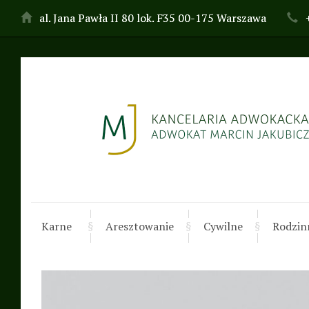
al. Jana Pawła II 80 lok. F35 00-175 Warszawa
Adwokat Marcin
Jakubicz · Prawo
Karne
Aresztowanie
Cywilne
Rodzin
karne, rozwód,
alimenty, spadki,
sprawy cywilne,