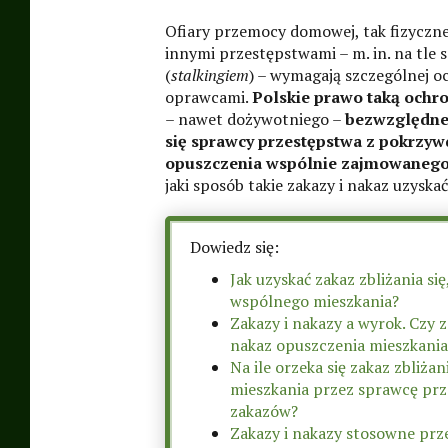
Praga-Północ,
Ofiary przemocy domowej, tak fizycznej
innymi przestępstwami – m. in. na tle
Praga-Południe,
(
stalkingiem
) – wymagają szczególnej o
Targówek, Wawer,
oprawcami.
Polskie prawo taką ochr
– nawet dożywotniego –
bezwzględneg
Białołęka,
się sprawcy przestępstwa z pokrzy
opuszczenia wspólnie zajmowanego
Rembertów,
jaki sposób takie zakazy i nakaz uzyskać
Wesoła,
Dowiedz się:
mazowieckie
Jak uzyskać zakaz zbliżania si
wspólnego mieszkania?
Zakazy i nakazy a wyrok. Czy z
nakaz opuszczenia mieszkania
Na ile orzeka się zakaz zbliża
mieszkania przez sprawcę prz
zakazów?
Zakazy i nakazy stosowne prze