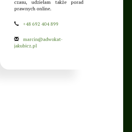
czasu, udzielam także porad
prawnych online.
+48 692 404 899
marcin@adwokat-
jakubicz.pl