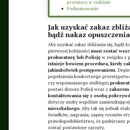
przemocy w rodzinie
Podsumowanie
Jak uzyskać zakaz zbliż
bądź nakaz opuszczeni
Aby uzyskać zakaz zbliżania się, bądź 
pierwszej kolejności
musi zostać wsz
prokuraturę lub Policję
w związku z 
istnieje bowiem procedura, kiedy za
jakimkolwiek postępowaniem.
Dopier
popełnienia konkretnego przestępstwa 
czy wspomnianego
stalkingu
)
prokurat
postaci dozoru Policji wraz z
zakazem z
kontaktowania się z osobą pokrzyw
dotyczy osoby wspólnie zamieszkującej
mieszkalnego
. Aby tak się jednak st
świadków, nagrania, zapisy rozmów et
prawdopodobieństwo, że podejrzany p
zostać postawione zarzuty.