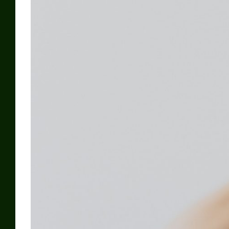
gospodarcze,
upadłość,
odszkodowanie i
zadośćuczynienie,
kredyty frankowe,
postępowania
frankowe, pozew,
apelacja,
tymczasowe
aresztowanie,
postępowania