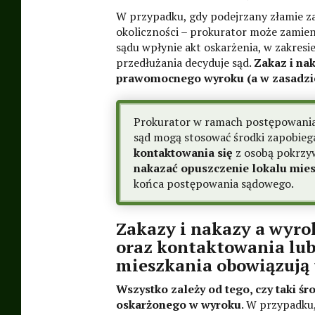
W przypadku, gdy podejrzany złamie za
okoliczności – prokurator może zamien
sądu wpłynie akt oskarżenia, w zakresi
przedłużania decyduje sąd.
Zakaz i na
prawomocnego wyroku (a w zasadzie
Prokurator w ramach postępowania
sąd mogą stosować środki zapobiega
kontaktowania się
z osobą pokrzy
nakazać opuszczenie lokalu mie
końca postępowania sądowego.
Zakazy i nakazy a wyrok
oraz kontaktowania lub
mieszkania obowiązują
Wszystko zależy od tego, czy taki ś
oskarżonego w wyroku
. W przypadku,