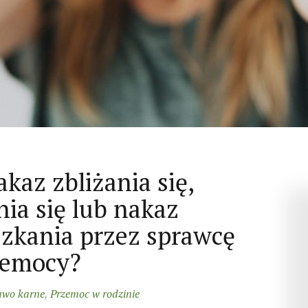
akaz zbliżania się,
ia się lub nakaz
zkania przez sprawcę
zemocy?
awo karne
,
Przemoc w rodzinie