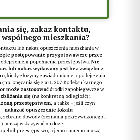
ania się, zakaz kontaktu,
a wspólnego mieszkania?
kontaktu lub nakaz opuszczenia mieszkania w
częte postępowanie przygotowawcze przez
podejrzeniem popełnienia przestępstwa.
Nie
kaz lub nakaz wydawany jest bez związku z
o, kiedy złożymy zawiadomienie o podejrzeniu
(np. znęcania się z art. 207 Kodeksu karnego
or może zastosować
środki zapobiegawcze w
bliżania się
(na konkretną odległość) i
dzoną przestępstwem
, a także – jeśli czyn
 –
nakazać opuszczenie lokalu
ało, zebrane dowody (zeznania pokrzywdzonego i
c.) muszą wskazywać na duże
opełnił przestępstwo, a jemu samemu muszą