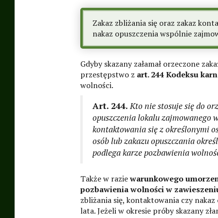
Zakaz zbliżania się oraz zakaz kon
nakaz opuszczenia wspólnie zajmow
Gdyby skazany załamał orzeczone zak
przestępstwo z
art. 244 Kodeksu kar
wolności.
Art. 244.
Kto nie stosuje się do o
opuszczenia lokalu zajmowanego w
kontaktowania się z określonymi os
osób lub zakazu opuszczania okreś
podlega karze pozbawienia wolności
Także w razie
warunkowego umorzen
pozbawienia wolności w zawieszeni
zbliżania się, kontaktowania czy naka
lata. Jeżeli w okresie próby skazany zł