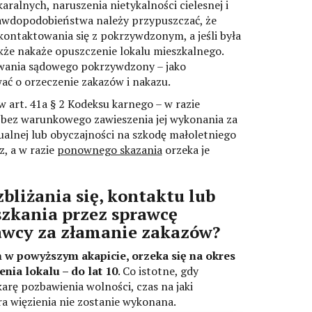
karalnych, naruszenia nietykalności cielesnej i
awdopodobieństwa należy przypuszczać, że
 kontaktowania się z pokrzywdzonym, a jeśli była
kże nakaże opuszczenie lokalu mieszkalnego.
owania sądowego pokrzywdzony – jako
ać o orzeczenie zakazów i nakazu.
 art. 41a § 2 Kodeksu karnego – w razie
 bez warunkowego zawieszenia jej wykonania za
alnej lub obyczajności na szkodę małoletniego
z, a w razie
ponownego skazania
orzeka je
zbliżania się, kontaktu lub
zkania przez sprawcę
awcy za złamanie zakazów?
 w powyższym akapicie, orzeka się na okres
nia lokalu – do lat 10
. Co istotne, gdy
rę pozbawienia wolności, czas na jaki
ra więzienia nie zostanie wykonana.