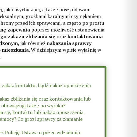
, jak i psychicznej, a także poszkodowani
 seksualnym, groźbami karalnymi czy nękaniem
chrony przed ich sprawcami, a często po prostu
onę zapewnia
poprzez możliwość ustanowienia
o zakazu zbliżania się
oraz
kontaktowania
wdzonym
, jak również
nakazania sprawcy
 mieszkania
. W dzisiejszym wpisie wyjaśnię w
.
ę, zakaz kontaktu, bądź nakaz opuszczenia
akaz zbliżania się oraz kontaktowania lub
 obowiązują także po wyroku?
nia się, kontaktu lub nakaz opuszczenia
emocy? Co grozi sprawcy za złamanie
z Policję. Ustawa o przeciwdziałaniu