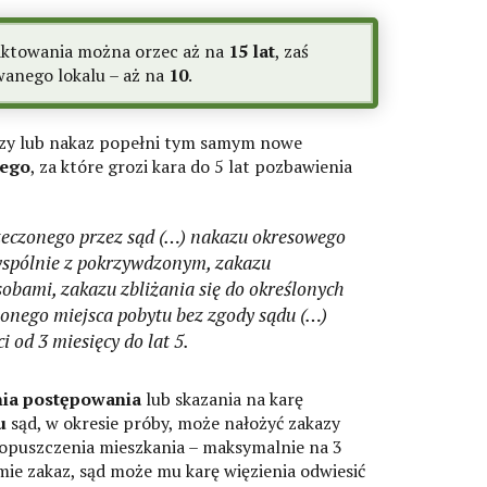
taktowania można orzec aż na
15 lat
, zaś
anego lokalu – aż na
10
.
azy lub nakaz popełni tym samym nowe
nego
, za które grozi kara do 5 lat pozbawienia
rzeczonego przez sąd (…) nakazu okresowego
spólnie z pokrzywdzonym, zakazu
obami, zakazu zbliżania się do określonych
lonego miejsca pobytu bez zgody sądu (…)
 od 3 miesięcy do lat 5.
ia postępowania
lub skazania na karę
u
sąd, w okresie próby, może nałożyć zakazy
z opuszczenia mieszkania – maksymalnie na 3
amie zakaz, sąd może mu karę więzienia odwiesić