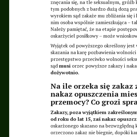
znęcania się, na tle seksualnym, gróźb 
tym podobnych z bardzo dużą dozą pr
wyrokiem sąd zakaże mu zbliżania się i
nim osoba wspólnie zamieszkująca – ta
Należy pamiętać, że na etapie postęp
oskarżyciel posiłkowy – może wnioskow
Wyjątek od powyższego określony jest w
skazania na karę pozbawienia wolności
przestępstwo przeciwko wolności seksu
sąd
musi
orzec powyższe zakazy i naka
dożywotnio
.
Na ile orzeka się zakaz 
nakaz opuszczenia mies
przemocy? Co grozi spr
Zakazy, poza wyjątkiem zakreślonym
od roku do lat 15, zaś nakaz opuszcze
oskarżonego skazano na bezwzględną ka
orzeczono zakaz nie biegnie, dopóki ka